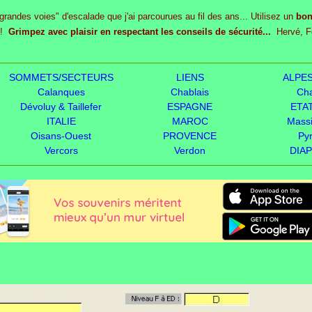
ndes voies" d'escalade que j'ai parcourues au fil des ans... Utilisez un
bon
!
Grimpez avec plaisir en respectant les conseils de sécurité...
Hervé, Fo
SOMMETS/SECTEURS
LIENS
ALPE
Calanques
Chablais
Ch
Dévoluy & Taillefer
ESPAGNE
ETA
ITALIE
MAROC
Massi
Oisans-Ouest
PROVENCE
Py
Vercors
Verdon
DIA