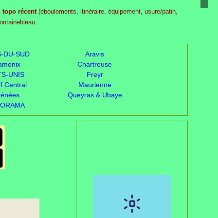
 topo récent
(éboulements, itinéraire, équipement, usure/patin,
ntainebleau.
S-DU-SUD
Aravis
amonix
Chartreuse
TS-UNIS
Freyr
f Central
Maurienne
rénées
Queyras & Ubaye
PORAMA