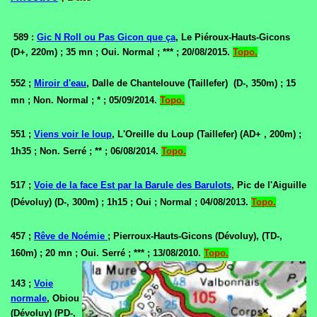
589 :
Gic N Roll ou Pas Gicon que ça
, Le Piéroux-Hauts-Gicons
(D+, 220m) ; 35 mn ; Oui. Normal ; *** ; 20/08/2015.
Topo.
552 ;
Miroir d'eau
, Dalle de Chantelouve (Taillefer) (D-, 350m) ; 15
mn ; Non. Normal ; * ; 05/09/2014.
Topo.
551 ;
Viens voir le loup
, L'Oreille du Loup (Taillefer) (AD+ , 200m) ;
1h35 ; Non. Serré ; ** ; 06/08/2014.
Topo.
517 ;
Voie de la face Est par la Barule des Barulots
, Pic de l'Aiguille
(Dévoluy) (D-, 300m) ; 1h15 ; Oui ; Normal ; 04/08/2013.
Topo.
457 ;
Rêve de Noémie
; Pierroux-Hauts-Gicons (Dévoluy), (TD-,
160m) ; 20 mn ; Oui. Serré ; *** ; 13/08/2010.
Topo.
143 ;
Voie
normale
, Obiou
(Dévoluy) (PD-,