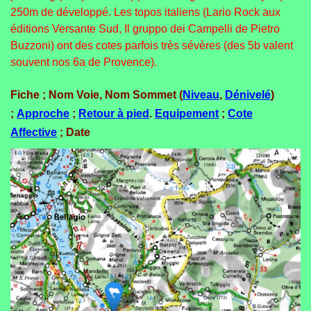
250m de développé. Les topos italiens (Lario Rock aux
éditions Versante Sud, Il gruppo dei Campelli de Pietro
Buzzoni) ont des cotes parfois très sévères (des 5b valent
souvent nos 6a de Provence).
Fiche ; Nom Voie, Nom Sommet (
Niveau
,
Dénivelé
)
;
Approche
;
Retour à pied
.
Equipement
;
Cote
Affective
; Date