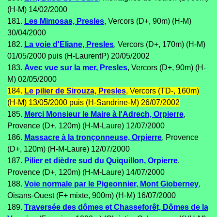
(H-M) 14/02/2000
181.
Les Mimosas, Presles
, Vercors (D+, 90m) (H-M)
30/04/2000
182.
La voie d'Eliane, Presles
, Vercors (D+, 170m) (H-M)
01/05/2000 puis (H-LaurentP) 20/05/2002
183.
Avec vue sur la mer, Presles
, Vercors (D+, 90m) (H-
M) 02/05/2000
184.
Le pilier de Sirouza, Presles
, Vercors (TD-, 160m)
(H-M) 13/05/2000 puis (H-Sandrine-M) 26/07/2002
185.
Merci Monsieur le Maire à l'Adrech, Orpierre
,
Provence (D+, 120m) (H-M-Laure) 12/07/2000
186.
Massacre à la tronçonneuse, Orpierre
, Provence
(D+, 120m) (H-M-Laure) 12/07/2000
187.
Pilier et dièdre sud du Quiquillon, Orpierre
,
Provence (D+, 120m) (H-M-Laure) 14/07/2000
188.
Voie normale par le Pigeonnier, Mont Gioberney
,
Oisans-Ouest (F+ mixte, 900m) (H-M) 16/07/2000
189.
Traversée des dômes et Chasseforêt, Dômes de la