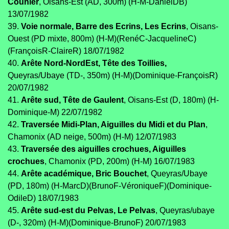
Counier
, Oisans-Est (AD, 300m) (H-M-DanielDB)
13/07/1982
39.
Voie normale, Barre des Ecrins, Les Ecrins
, Oisans-
Ouest (PD mixte, 800m) (H-M)(RenéC-JacquelineC)
(FrançoisR-ClaireR) 18/07/1982
40.
Arête Nord-NordEst, Tête des Toillies,
Queyras/Ubaye (TD-, 350m) (H-M)(Dominique-FrançoisR)
20/07/1982
41.
Arête sud, Tête de Gaulent
, Oisans-Est (D, 180m) (H-
Dominique-M) 22/07/1982
42.
Traversée Midi-Plan, Aiguilles du Midi et du Plan
,
Chamonix (AD neige, 500m) (H-M) 12/07/1983
43.
Traversée des aiguilles crochues, Aiguilles
crochues
, Chamonix (PD, 200m) (H-M) 16/07/1983
44.
Arête académique, Bric Bouchet
, Queyras/Ubaye
(PD, 180m) (H-MarcD)(BrunoF-VéroniqueF)(Dominique-
OdileD) 18/07/1983
45.
Arête sud-est du Pelvas, Le Pelvas
, Queyras/ubaye
(D-, 320m) (H-M)(Dominique-BrunoF) 20/07/1983