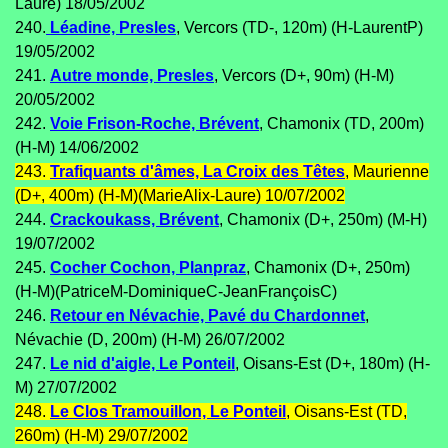
Laure) 18/05/2002
240.
Léadine, Presles
, Vercors (TD-, 120m) (H-LaurentP)
19/05/2002
241.
Autre monde, Presles
, Vercors (D+, 90m) (H-M)
20/05/2002
242.
Voie Frison-Roche, Brévent
, Chamonix (TD, 200m)
(H-M) 14/06/2002
243.
Trafiquants d'âmes, La Croix des Têtes
, Maurienne
(D+, 400m) (H-M)(MarieAlix-Laure) 10/07/2002
244.
Crackoukass, Brévent
, Chamonix (D+, 250m) (M-H)
19/07/2002
245.
Cocher Cochon, Planpraz
, Chamonix (D+, 250m)
(H-M)(PatriceM-DominiqueC-JeanFrançoisC)
246.
Retour en Névachie, Pavé du Chardonnet
,
Névachie (D, 200m) (H-M) 26/07/2002
247.
Le nid d'aigle, Le Ponteil
, Oisans-Est (D+, 180m) (H-
M) 27/07/2002
248.
Le Clos Tramouillon, Le Ponteil
, Oisans-Est (TD,
260m) (H-M) 29/07/2002