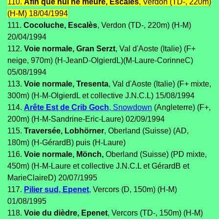
110.
Afin que nul ne meure, Escalès
, Verdon (TD-, 220m)
(H-M) 18/04/1994
111.
Cocoluche, Escalès
, Verdon (TD-, 220m) (H-M)
20/04/1994
112.
Voie normale, Gran Serzt
, Val d'Aoste (Italie) (F+
neige, 970m) (H-JeanD-OlgierdL)(M-Laure-CorinneC)
05/08/1994
113.
Voie normale, Tresenta
, Val d'Aoste (Italie) (F+ mixte,
300m) (H-M-OlgierdL et collective J.N.C.L) 15/08/1994
114.
Arête Est de Crib Goch
, Snowdown
(Angleterre) (F+,
200m) (H-M-Sandrine-Eric-Laure) 02/09/1994
115.
Traversée, Lobhörner
, Oberland (Suisse) (AD,
180m) (H-GérardB) puis (H-Laure)
116.
Voie normale, Mönch,
Oberland (Suisse) (PD mixte,
450m) (H-M-Laure et collective J.N.C.L et GérardB et
MarieClaireD) 20/07/1995
117.
Pilier sud, Epenet
,
Vercors (D, 150m) (H-M)
01/08/1995
118.
Voie du dièdre, Epenet
, Vercors (TD-, 150m) (H-M)