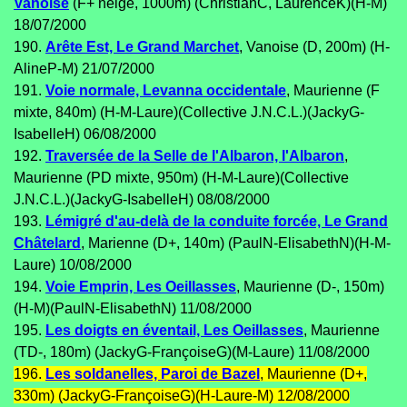
Vanoise
(F+ neige, 1000m) (ChristianC, LaurenceK)(H-M)
18/07/2000
190.
Arête Est, Le Grand Marchet
, Vanoise (D, 200m) (H-
AlineP-M) 21/07/2000
191.
Voie normale, Levanna occidentale
, Maurienne (F
mixte, 840m) (H-M-Laure)(Collective J.N.C.L.)(JackyG-
IsabelleH) 06/08/2000
192.
Traversée de la Selle de l'Albaron, l'Albaron
,
Maurienne (PD mixte, 950m) (H-M-Laure)(Collective
J.N.C.L.)(JackyG-IsabelleH) 08/08/2000
193.
Lémigré d'au-delà de la conduite forcée, Le Grand
Châtelard
, Marienne (D+, 140m) (PaulN-ElisabethN)(H-M-
Laure) 10/08/2000
194.
Voie Emprin, Les Oeillasses
, Maurienne (D-, 150m)
(H-M)(PaulN-ElisabethN) 11/08/2000
195.
Les doigts en éventail, Les Oeillasses
, Maurienne
(TD-, 180m) (JackyG-FrançoiseG)(M-Laure) 11/08/2000
196.
Les soldanelles, Paroi de Bazel
, Maurienne (D+,
330m) (JackyG-FrançoiseG)(H-Laure-M) 12/08/2000