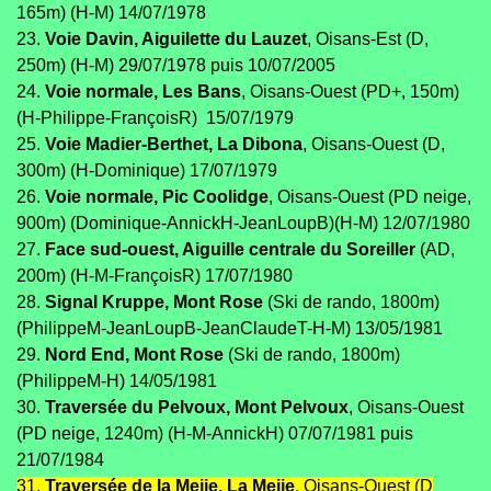
165m) (H-M) 14/07/1978
23.
Voie Davin, Aiguilette du Lauzet
, Oisans-Est (D,
250m) (H-M) 29/07/1978 puis 10/07/2005
24.
Voie normale, Les Bans
, Oisans-Ouest (PD+, 150m)
(H-Philippe-FrançoisR) 15/07/1979
25.
Voie Madier-Berthet, La Dibona
, Oisans-Ouest (D,
300m) (H-Dominique) 17/07/1979
26.
Voie normale, Pic Coolidge
, Oisans-Ouest (PD neige,
900m) (Dominique-AnnickH-JeanLoupB)(H-M) 12/07/1980
27.
Face sud-ouest, Aiguille centrale du Soreiller
(AD,
200m) (H-M-FrançoisR) 17/07/1980
28.
Signal Kruppe, Mont Rose
(Ski de rando, 1800m)
(PhilippeM-JeanLoupB-JeanClaudeT-H-M) 13/05/1981
29.
Nord End, Mont Rose
(Ski de rando, 1800m)
(PhilippeM-H) 14/05/1981
30.
Traversée du Pelvoux, Mont Pelvoux
, Oisans-Ouest
(PD neige, 1240m) (H-M-AnnickH) 07/07/1981 puis
21/07/1984
31.
Traversée de la Meije, La Meije
, Oisans-Ouest (D