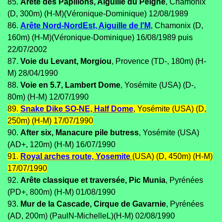
85.
Arête des Papillons, Aiguille du Peigne
, Chamonix
(D, 300m) (H-M)(Véronique-Dominique) 12/08/1989
86.
Arête Nord-NordEst, Aiguille de l'M
, Chamonix (D,
160m) (H-M)(Véronique-Dominique) 16/08/1989 puis
22/07/2002
87.
Voie du Levant, Morgiou
, Provence (TD-, 180m) (H-
M) 28/04/1990
88.
Voie en 5.7, Lambert Dome
, Yosémite (USA) (D-,
80m) (H-M) 12/07/1990
89.
Snake Dike SO-NE, Half Dome
, Yosémite (USA) (D,
250m) (H-M) 17/07/1990
90.
After six, Manacure pile butress
, Yosémite (USA)
(AD+, 120m) (H-M) 16/07/1990
91.
Royal arches route, Yosemite
(USA) (D, 450m) (H-M)
17/07/1990
92.
Arête classique et traversée, Pic Munia
, Pyrénées
(PD+, 800m) (H-M) 01/08/1990
93.
Mur de la Cascade, Cirque de Gavarnie
, Pyrénées
(AD, 200m) (PaulN-MichelleL)(H-M) 02/08/1990