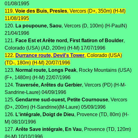
01/08/1995
119.
Voie des Buis, Presles
, Vercors (D+, 350m) (H-M)
11/08/1995
120.
La poupoune, Saou
, Vercors (D, 100m) (H-PaulN)
21/04/1996
121.
Face Est et Arête nord, First flatiron of Boulder
,
Colorado (USA) (AD, 200m) (H-M) 17/07/1996
122.
Durrance route, Devil's Tower
, Colorado (USA)
(TD-, 180m) (H-M) 20/07/1996
123.
Normal route, Longs Peak
, Rocky Mountains (USA)
(F+, 1480m) (H-M) 22/07/1996
124.
Traversée, Arêtes du Gerbier
, Vercors (PD) (H-M-
Sandrine-Laure) 04/09/1996
125.
Gendarme sud-ouest, Petite Cournouse
, Vercors
(D+, 200m) (H-Sandrine)(M-Laure) 05/09/1996
126.
L'intégrale, Doigt de Dieu
, Provence (TD, 80m) (H-
M) 08/10/1996
127.
Arête Save intégrale, En Vau
, Provence (TD, 120m)
(H-M) 10/10/1996