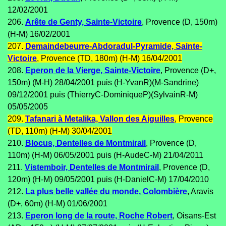
12/02/2001
206.
Arête de Genty, Sainte-Victoire
, Provence (D, 150m)
(H-M) 16/02/2001
207.
Demaindebeurre-Abdoradul-Pyramide, Sainte-
Victoire
, Provence (TD, 180m) (H-M) 16/04/2001
208.
Eperon de la Vierge, Sainte-Victoire
, Provence (D+,
150m) (M-H) 28/04/2001 puis (H-YvanR)(M-Sandrine)
09/12/2001 puis (ThierryC-DominiqueP)(SylvainR-M)
05/05/2005
209.
Tafanari à Metalika, Vallon des Aiguilles
, Provence
(TD, 110m) (H-M) 30/04/2001
210.
Blocus, Dentelles de Montmirail
, Provence (D,
110m) (H-M) 06/05/2001 puis (H-AudeC-M) 21/04/2011
211.
Vistemboir, Dentelles de Montmirail
, Provence (D,
120m) (H-M) 09/05/2001 puis (H-DanielC-M) 17/04/2010
212.
La plus belle vallée du monde, Colombière
, Aravis
(D+, 60m) (H-M) 01/06/2001
213.
Eperon long de la route, Roche Robert
, Oisans-Est