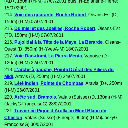
(AD+, 150m) (H-M) 07/07/2001 puis (H-Eglantine-Pierre)
15/07/2001
214.
Voie des quarante, Roche Robert
, Oisans-Est (D,
150m) (H-M) 07/07/2001
215.
Du miel et des abeilles, Roche Robert
, Oisans-Est
(TD, 150m) (H-M) 07/07/2001
216.
Pujolidal à la Tête de la Maye, La Bérarde
, Oisans-
Ouest (D, 350m) (H-YvesA-M) 18/07/2001
217.
Voie Dao-domi, La Pierra Menta
, Vanoise (D+,
120m) (H-M) 22/07/2001
218.
L'arche à gauche, Pointe Dzérat des Piliers du
Midi
, Aravis (D, 250m) (H-M) 24/07/2001
219.
Lété indien, Pointe de Chombas
, Aravis (D+, 250m)
(H-M) 26/07/2001
220.
Arête sud, Bramois
, Valais (Suisse) (D, 130m) (H-M)
(JackyG-FrançoiseG) 28/07/2001
221.
Traversée Pigne d'Arolla au Mont Blanc de
Cheillon
, Valais (Suisse) (F neige, 960m) (H-M)(JackyG-
FrançoiseG) 30/07/2001