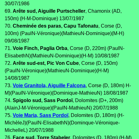
30/07/1986
69.
Arête sud, Aiguille Purtscheller
, Chamonix (AD,
150m) (H-M-Dominique) 13/07/1987
70.
Cheminée des paras, Capu Tafonatu
, Corse (D,
100m) (PaulN-Véronique)(MathieuN-Dominique)(M-H)
09/08/1987
71.
Voie Finch, Paglia Orba
, Corse (D, 220m) (PaulN-
ElisabethN)(MathieuN-Dominique)(H-M) 10/08/1987
72.
Arête sud-est, Pic Von Cube
, Corse (D, 150m)
(PaulN-Véronique)(MathieuN-Dominique)(H-M)
14/08/1987
73.
Voie Granitola, Aiguille Falcona
, Corse (D, 180m) H-
M)(PaulN-Véronique)(Dominique-MathieuN) 18/08/1987
74.
Spigolo sud, Sass Pordoï
, Dolomites (D+, 200m)
(AlainJ-M-Véronique)(PaulN-MathieuN) 20/07/1988
75.
Voie Maria, Sass Pordoï
, Dolomites (D, 180m) (H-
MichèleJ)(PaulN-ElisabethN)(Dominque-Véronique-
MichelleL) 20/07/1988
76.
Face sud, Torre Stabeler
, Dolomites (D, 180m) (H-M)