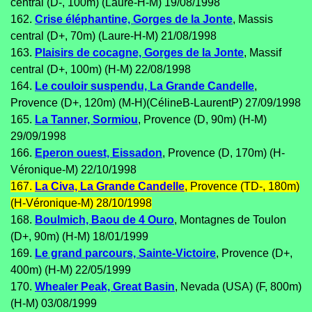
central (D-, 100m) (Laure-H-M) 19/08/1998
162.
Crise éléphantine, Gorges de la Jonte
, Massis
central (D+, 70m) (Laure-H-M) 21/08/1998
163.
Plaisirs de cocagne, Gorges de la Jonte
, Massif
central (D+, 100m) (H-M) 22/08/1998
164.
Le couloir suspendu, La Grande Candelle
,
Provence (D+, 120m) (M-H)(CélineB-LaurentP) 27/09/1998
165.
La Tanner, Sormiou
, Provence (D, 90m) (H-M)
29/09/1998
166.
Eperon ouest, Eissadon
, Provence (D, 170m) (H-
Véronique-M) 22/10/1998
167.
La Civa, La Grande Candelle
, Provence (TD-, 180m)
(H-Véronique-M) 28/10/1998
168.
Boulmich, Baou de 4 Ouro
, Montagnes de Toulon
(D+, 90m) (H-M) 18/01/1999
169.
Le grand parcours, Sainte-Victoire
, Provence (D+,
400m) (H-M) 22/05/1999
170.
Whealer Peak, Great Basin
, Nevada (USA) (F, 800m)
(H-M) 03/08/1999