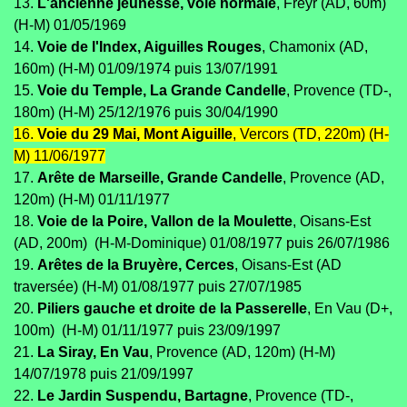
13.
L'ancienne jeunesse, voie normale
, Freyr (AD, 60m)
(H-M) 01/05/1969
14.
Voie de l'Index, Aiguilles Rouges
, Chamonix (AD,
160m) (H-M) 01/09/1974 puis 13/07/1991
15.
Voie du Temple, La Grande Candelle
, Provence (TD-,
180m) (H-M) 25/12/1976 puis 30/04/1990
16.
Voie du 29 Mai, Mont Aiguille
, Vercors (TD, 220m) (H-
M) 11/06/1977
17.
Arête de Marseille, Grande Candelle
, Provence (AD,
120m) (H-M) 01/11/1977
18.
Voie de la Poire, Vallon de la Moulette
, Oisans-Est
(AD, 200m) (H-M-Dominique) 01/08/1977 puis 26/07/1986
19.
Arêtes de la Bruyère, Cerces
, Oisans-Est (AD
traversée) (H-M) 01/08/1977 puis 27/07/1985
20.
Piliers gauche et droite de la Passerelle
, En Vau (D+,
100m) (H-M) 01/11/1977 puis 23/09/1997
21.
La Siray, En Vau
, Provence (AD, 120m) (H-M)
14/07/1978 puis 21/09/1997
22.
Le Jardin Suspendu, Bartagne
, Provence (TD-,