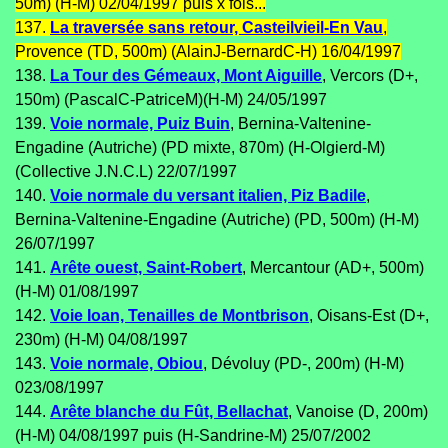
50m) (H-M) 02/04/1997 puis x fois...
137.
La traversée sans retour, Casteilvieil-En Vau
,
Provence (TD, 500m) (AlainJ-BernardC-H) 16/04/1997
138.
La Tour des Gémeaux, Mont Aiguille
, Vercors (D+,
150m) (PascalC-PatriceM)(H-M) 24/05/1997
139.
Voie normale, Puiz Buin
, Bernina-Valtenine-
Engadine (Autriche) (PD mixte, 870m) (H-Olgierd-M)
(Collective J.N.C.L) 22/07/1997
140.
Voie normale du versant italien, Piz Badile
,
Bernina-Valtenine-Engadine (Autriche) (PD, 500m) (H-M)
26/07/1997
141.
Arête ouest, Saint-Robert
, Mercantour (AD+, 500m)
(H-M) 01/08/1997
142.
Voie Ioan, Tenailles de Montbrison
, Oisans-Est (D+,
230m) (H-M) 04/08/1997
143.
Voie normale, Obiou
, Dévoluy (PD-, 200m) (H-M)
023/08/1997
144.
Arête blanche du Fût, Bellachat
, Vanoise (D, 200m)
(H-M) 04/08/1997 puis (H-Sandrine-M) 25/07/2002