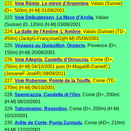
222.
Voie Rémix, Le miroir d'Argentine
, Valais (Suisse)
(D+, 500m) (H-M) 01/08/2001
223.
Voie Delicatessen, La Maye d'Arolla
, Valais
(Suisse) (D, 120m) (H-M) 03/08/2001
224.
La dalle de l'Amône, L'Amône
, Valais (Suisse) (TD-,
450m) (JackyG-FrançoiseG)(H-M) 05/08/2001
225.
Voyages au Quiquillon, Orpierre
, Provence (D+,
150m) (H-M) 20/08/2001
226.
Voie Allegria, Castellu d'Ornucciu
, Corse (D+,
250m) (H-M) 04/10/2001 puis (H-MagaliB-DanielC)
(JosianeF-JoséR) 09/09/2011
227.
Voie Robenise, Pointe de la Touffe
, Corse (TD,
270m) (H-M) 06/10/2001
228.
Spenicazzia, Candella di l'Oro
, Corse (D+, 200m)
(H-M) 08/10/2001
229.
Tafonissimo, Rossolino
, Corse (D+, 200m) (H-M)
10/10/2001
230.
Arête de Corte, Punta Zurmulu
, Corse (AD+, 210m)
(H-M) 12/10/2001