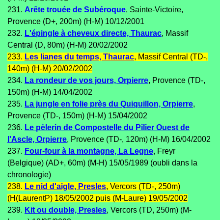
231.
Arête trouée de Subéroque
, Sainte-Victoire,
Provence (D+, 200m) (H-M) 10/12/2001
232.
L'épingle à cheveux directe, Thaurac
, Massif
Central (D, 80m) (H-M) 20/02/2002
233.
Les lianes du temps, Thaurac
, Massif Central (TD-,
140m) (H-M) 20/02/2002
234.
La rondeur de vos jours, Orpierre
, Provence (TD-,
150m) (H-M) 14/04/2002
235.
La jungle en folie près du Quiquillon, Orpierre
,
Provence (TD-, 150m) (H-M) 15/04/2002
236.
Le pèlerin de Compostelle du Pilier Ouest de
l'Ascle, Orpierre
, Provence (TD-, 120m) (H-M) 16/04/2002
237.
Four-four à la montagne, La Legne
, Freyr
(Belgique) (AD+, 60m) (M-H) 15/05/1989 (oubli dans la
chronologie)
238.
Le nid d'aigle, Presles
, Vercors (TD-, 250m)
(H(LaurentP) 18/05/2002 puis (M-Laure) 19/05/2002
239.
Kit ou double, Presles
, Vercors (TD, 250m) (M-