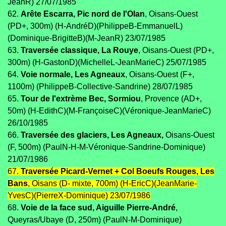
JeanR) 27/07/1985
62.
Arête Escarra, Pic nord de l'Olan
, Oisans-Ouest
(PD+, 300m) (H-AndréD)(PhilippeB-EmmanuelL)
(Dominique-BrigitteB)(M-JeanR) 23/07/1985
63.
Traversée classique, La Rouye
, Oisans-Ouest (PD+,
300m) (H-GastonD)(MichelleL-JeanMarieC) 25/07/1985
64.
Voie normale, Les Agneaux
, Oisans-Ouest (F+,
1100m) (PhilippeB-Collective-Sandrine) 28/07/1985
65.
Tour de l'extrème Bec, Sormiou
, Provence (AD+,
50m) (H-EdithC)(M-FrançoiseC)(Véronique-JeanMarieC)
26/10/1985
66.
Traversée des glaciers, Les Agneaux,
Oisans-Ouest
(F, 500m) (PaulN-H-M-Véronique-Sandrine-Dominique)
21/07/1986
67.
Traversée Picard-Vernet + Col Boeufs Rouges, Les
Bans
, Oisans (D- mixte, 700m) (H-EricC)(JeanMarie-
YvesC)(PierreX-Dominique) 23/07/1986
68.
Voie de la face sud, Aiguille Pierre-André
,
Queyras/Ubaye (D, 250m) (PaulN-M-Dominique)