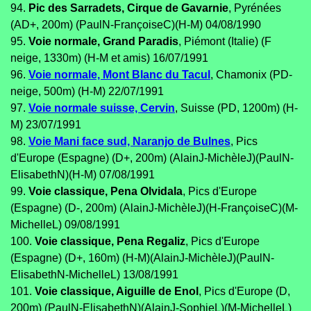
94.
Pic des Sarradets, Cirque de Gavarnie
, Pyrénées
(AD+, 200m) (PaulN-FrançoiseC)(H-M) 04/08/1990
95.
Voie normale, Grand Paradis
, Piémont (Italie) (F
neige, 1330m) (H-M et amis) 16/07/1991
96.
Voie normale, Mont Blanc du Tacul
, Chamonix (PD-
neige, 500m) (H-M) 22/07/1991
97.
Voie normale suisse, Cervin
, Suisse (PD, 1200m) (H-
M) 23/07/1991
98.
Voie Mani face sud, Naranjo de Bulnes
, Pics
d'Europe (Espagne) (D+, 200m) (AlainJ-MichèleJ)(PaulN-
ElisabethN)(H-M) 07/08/1991
99.
Voie classique, Pena Olvidala
, Pics d'Europe
(Espagne) (D-, 200m) (AlainJ-MichèleJ)(H-FrançoiseC)(M-
MichelleL) 09/08/1991
100.
Voie classique, Pena Regaliz
, Pics d'Europe
(Espagne) (D+, 160m) (H-M)(AlainJ-MichèleJ)(PaulN-
ElisabethN-MichelleL) 13/08/1991
101.
Voie classique, Aiguille de Enol
, Pics d'Europe (D,
200m) (PaulN-ElisabethN)(AlainJ-SophieL)(M-MichelleL)