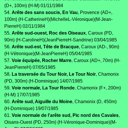
(D+, 100m) (H-M) 01/11/1984
54.
Arête des sans soucis, En Vau
, Provence (AD+,
100m) (H-CatherineH)(MichelleL-Véronique)(M-Jean-
PierreH) 02/11/1984
55.
Arête sud-ouest, Roc des Oiseaux
, Caroux (PD,
90m) (H-CarolineH)(JeanPierreH-Sandrine) 03/04/1985
56.
Arête sud-est, Tête de Bracque
, Caroux (AD-, 90m)
(H-Vétronique)(M-JeanPierreH) 05/04/1985
57.
Voie équipée, Rocher Marre
, Caroux (AD+, 70m) (H-
JeanPierreH) 07/05/1985
58.
La traversée du Tour Noir, Le Tour Noir
, Chamonix
(PD, 300m) (H-Dominique) 14/07/1985
59.
Voie normale, La Tour Ronde
, Chamonix (F+, 200m)
(H-M) 17/07/1985
60.
Arête sud, Aiguille du Moine
, Chamonix (D, 450m)
(H-Dominique) 19/07/1985
61.
Voie normale de l'arête sud, Pic nord des Cavales
,
Oisans-Ouest (PD, 250m) (H-Véronique-Dominique)(M-