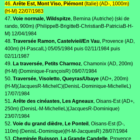
46.
Arête Est, Mont Viso, Piémont
(Italie) (AD-, 1000m)
(H-M) 22/07/1983
47.
Voie normale, Wildspitze
, Bernina (Autriche) (ski de
rando, 900m) (PhilippeB-BrigitteB-ChristianB-PatriciaB-H-
M) 12/04/1984
48.
Traversée Ramon, Castelvieil/En Vau
, Provence (AD,
400m) (H-PascalL) 05/05/1984 puis 02/11/1984 puis
02/11/1987
49.
La traversée, Petits Charmoz
, Chamonix (AD, 200m)
(H-M) (Dominique-FrançoisR) 09/07/1984
50.
Traversée, Visoletto, Queyras/Ubaye
(AD+, 200m)
(H-M)(JacquesR-MichelC)(DenisL-Dominique-MichelleL)
17/07/1984
51.
Arête des cinéastes, Les Agneaux
, Oisans-Est (AD+,
250m) (DenisL-M-MichelleL)(JacquesR-Dominique)
23/07/1984
52.
Voie du grand dièdre, Le Ponteil
, Oisans-Est (D-,
110m) (DenisL-Dominique)(H-M-JacquesR) 28/07/1984
53.
Cheminée Buisson, La Grande Candelle
, Provence