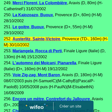
249.
Merci Florent, La Colombière
, Aravis (D, 80m) (H-
CatherineF) 31/07/2002
250.
La Kajozoazo, Buoux
, Provence (D+, 60m) (H-M)
28/10/2002
251.
Le goitre, Buoux
, Provence (D+, 55m) (H-M)
29/10/2002
252.
Austerlitz, Sainte-Victoire
, Provence (TD-, 160m) (H-
M) 30/10/2002
253.
Mariangela, Rocca di Perti
, Finale Ligure (Italie) (D,
130m) (H-M) 15/12/2002
254.
L'automno dei Moicani, Pianarella
, Finale Ligure
(Italie) (D+, 160m) (H-M) 19/12/2002
255.
Voie Zig-zag, Mont Baron
, Aravis (D, 180m) (H-M)
08/07/2003 puis (H-SamuelC)(M-CathyB)(PascalP-
PaoloB) 10/05/2008 puis (H-PaulN)(M-ElisabethN)
16/08/2009
256.
Encore un mètre, Contrefort du Jallouvre
, Aravis
(D+, 200m) (H-M) 09/07/2003
Créer un site
257.
Che Guevaroux, Roche Robert
, Oisans-Est (D+,