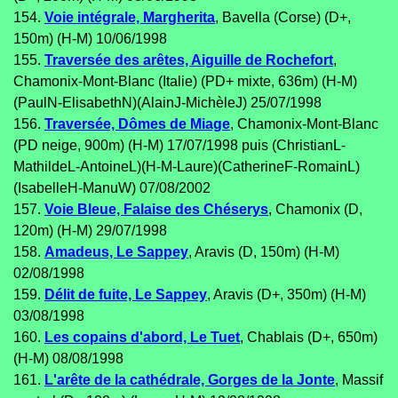
154.
Voie intégrale, Margherita
, Bavella (Corse) (D+,
150m) (H-M) 10/06/1998
155.
Traversée des arêtes, Aiguille de Rochefort
,
Chamonix-Mont-Blanc (Italie) (PD+ mixte, 636m) (H-M)
(PaulN-ElisabethN)(AlainJ-MichèleJ) 25/07/1998
156.
Traversée, Dômes de Miage
, Chamonix-Mont-Blanc
(PD neige, 900m) (H-M) 17/07/1998 puis (ChristianL-
MathildeL-AntoineL)(H-M-Laure)(CatherineF-RomainL)
(IsabelleH-ManuW) 07/08/2002
157.
Voie Bleue, Falaise des Chéserys
, Chamonix (D,
120m) (H-M) 29/07/1998
158.
Amadeus, Le Sappey
, Aravis (D, 150m) (H-M)
02/08/1998
159.
Délit de fuite, Le Sappey
, Aravis (D+, 350m) (H-M)
03/08/1998
160.
Les copains d'abord, Le Tuet
, Chablais (D+, 650m)
(H-M) 08/08/1998
161.
L'arête de la cathédrale, Gorges de la Jonte
, Massif