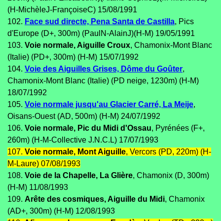
(H-MichèleJ-FrançoiseC) 15/08/1991
102.
Face sud directe, Pena Santa de Castilla
, Pics
d'Europe (D+, 300m) (PaulN-AlainJ)(H-M) 19/05/1991
103.
Voie normale, Aiguille Croux
, Chamonix-Mont Blanc
(Italie) (PD+, 300m) (H-M) 15/07/1992
104.
Voie des Aiguilles Grises, Dôme du Goûter
,
Chamonix-Mont Blanc (Italie) (PD neige, 1230m) (H-M)
18/07/1992
105.
Voie normale jusqu'au Glacier Carré, La Meije
,
Oisans-Ouest (AD, 500m) (H-M) 24/07/1992
106.
Voie normale, Pic du Midi d'Ossau
, Pyrénées (F+,
260m) (H-M-Collective J.N.C.L) 17/07/1993
107.
Voie normale, Mont Aiguille
, Vercors (PD, 220m) (H-
M-Laure) 07/08/1993
108.
Voie de la Chapelle, La Glière
, Chamonix (D, 300m)
(H-M) 11/08/1993
109.
Arête des cosmiques, Aiguille du Midi
, Chamonix
(AD+, 300m) (H-M) 12/08/1993