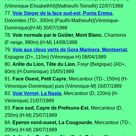
(Véronique-ElisabethN)(MathieuN-ToinotN) 22/07/1988
77.
Voie Steger de la face sud-est, Punta Emma
,
Dolomites (TD-, 300m) (PaulN-MathieuN)(Véronique-
Dominique)(H-M) 30/07/1988
78.
Voie normale par le Goûter, Mont Blanc
, Chamonix
(F neige, 990m) (H-M) 14/08/1988
79.
Voie aux clous verts de Gora Marinera, Montserrat
,
Espagne (D+, 110m) (Véronique-H) 08/04/1989
80.
Arête du Lion, Tête du Lion
, Freyr (Belgique) (AD+,
60m) (H-Dominique) 15/05/1989
81.
Face Ouest, Petit Cayre
, Mercantour (TD-, 150m) (H-
Véronique-Dominique) puis (Véronique-M) 16/07/1989
82.
Voie Vernet, La Nasta
, Mercantour (D, 220m) (H-
Véronique) 21/07/1989
83.
Face sud, Cayre de Prefouns-Est
, Mercantour (D,
250m) (H-M) 25/07/1989
84.
Eperon nord-ouest, La Cougourde
, Mercantour (TD-,
200m) (H-M) 28/07/1989