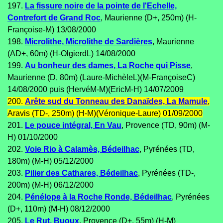
197.
La fissure noire de la pointe de l'Echelle,
Contrefort de Grand Roc
, Maurienne (D+, 250m) (H-
Françoise-M) 13/08/2000
198.
Microlithe, Microlithe de Sardières
, Maurienne
(AD+, 60m) (H-OlgierdL) 14/08/2000
199.
Au bonheur des dames, La Roche qui Pisse
,
Maurienne (D, 80m) (Laure-MichèleL)(M-FrançoiseC)
14/08/2000 puis (HervéM-M)(EricM-H) 14/07/2009
200.
Arête sud du Tonneau des Danaïdes, La Mamule
,
Aravis (TD-, 250m) (H-M)(Véronique-Laure) 01/09/2000
201.
Le pouce intégral, En Vau
, Provence (TD, 90m) (M-
H) 01/10/2000
202.
Voie Rio à Calamès, Bédeilhac
, Pyrénées (TD,
180m) (M-H) 05/12/2000
203.
Pilier des Cathares, Bédeilhac
, Pyrénées (TD-,
200m) (M-H) 06/12/2000
204.
Pénélope à la Roche Ronde, Bédeilhac
, Pyrénées
(D+, 110m) (M-H) 08/12/2000
205.
Le Rut, Buoux
, Provence (D+, 55m) (H-M)