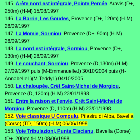
145.
Arête nord-est intégrale, Pointe Percée
, Aravis (D+,
250m) (H-M) 15/08/1997
146.
La Barrin, Les Goudes
, Provence (D+, 120m) (H-M)
26/09/1997
147.
La Momie, Sormiou
, Provence (D+, 90m) (H-M)
26/09/1997
148.
La nord-est intégrale, Sormiou
, Provence (D+,
130m) (H-M) 28/09/1997
149.
Le couchant, Sormiou
, Provence (D,130m) (H-M)
27/09/1997 puis (M-EmmanuelleJ) 30/10/2004 puis (H-
AnnabelleL)(M-TeddyL) 04/10/2005
150.
La chaloupée, Crêt Saint-Michel de Morgiou
,
Provence (D, 120m) (H-M) 23/01/1998
151.
Entre la raison et l'envie, Crêt Saint-Michel de
Morgiou
, Provence (D, 110m) (H-M) 23/01/1998
152.
Voie classique U Compulu
, Pilastru di Alba, Bavella
(Corse) (TD, 150m) (H-M) 06/06/1998
153.
Voie Tribulazioni, Punta Ciacianu
, Bavella (Corse)
(D+, 200m) (H-M) 08/06/1998