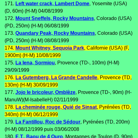
171.
Left water crack, Lambert Dome
, Yosemite (USA)
(D, 60m) (H-M) 04/08/1999
172.
Mount Sneffels, Rocky Mountains
, Colorado (USA)
(PD, 250m) (H-M) 06/08/1999
173.
Quandary Peak, Rocky Mountains
, Colorado (USA)
(PD, 250m) (H-M) 08/08/1999
174.
Mount Whitney, Sequoia Park
, Californie (USA) (F,
1900m) (H-M) 10/08/1999
175.
La Iena, Sormiou
, Provence (TD-, 100m) (H-M)
29/09/1999
176.
La Gutemberg, La Grande Candelle
, Provence (TD,
130m) (H-M) 30/09/1999
177.
Jojo le bricoleur, Omblèze
, Provence (TD-, 90m) (H-
ManuW)(M-IsabelleH) 02/11/1999
178.
La cheminée rouge, Quié de Sinsat
, Pyrénées (TD,
340m) (H-M) 06/12/1999
179.
La Fantillou, Roc de Sédour
, Pyrénées (TD, 200m)
(H-M) 08/12/1999 puis 03/06/2008
180.
E.T., Baou de 4 Ouro
, Montagnes de Toulon (D, 90m)